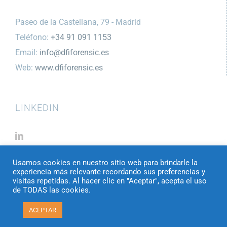
Paseo de la Castellana, 79 - Madrid
Teléfono:
+34 91 091 1153
Email:
info@dfiforensic.es
Web:
www.dfiforensic.es
LINKEDIN
Usamos cookies en nuestro sitio web para brindarle la
experiencia más relevante recordando sus preferencias y
visitas repetidas. Al hacer clic en "Aceptar", acepta el uso
de TODAS las cookies.
Copyright 2026 | todos los derechos reservados | Digital Forensic
ACEPTAR
Intelligence |
Aviso Legal
|
Politica de cookies